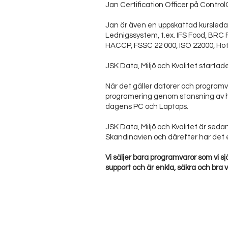
Jan Certification Officer på Contro
Jan är även en uppskattad kursledar
Lednigssystem, t.ex. IFS Food, BRC 
HACCP, FSSC 22 000, ISO 22000, Ho
JSK Data, Miljö och Kvalitet startad
När det gäller datorer och programv
programering genom stansning av hål
dagens PC och Laptops.
JSK Data, Miljö och Kvalitet är sedan
Skandinavien och därefter har det e
Vi säljer bara programvaror som vi 
support och är enkla, säkra och bra 