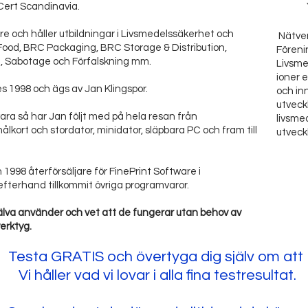
lCert Scandinavia.
e och håller utbildningar i Livsmedelssäkerhet och
Nätve
Food, BRC Packaging, BRC Storage & Distribution,
Föreni
t, Sabotage och Förfalskning mm.
Livsmed
ioner e
es 1998 och ägs av Jan Klingspor.
och inno
utveckl
ara så har Jan följt med på hela resan från
livsme
kort och stordator, minidator, släpbara PC och fram till
utveckl
 1998 återförsäljare för FinePrint Software i
fterhand tillkommit övriga programvaror.
själva använder och vet att de fungerar utan behov av
verktyg.
Testa GRATIS och övertyga dig själv om att
Vi håller vad vi lovar i alla fina testresultat.