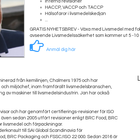
Interna revisioner
HACCP, VACCP och TACCP
Hälsofaror i livsmedelskedjan
...
GRATIS NYHETSBREV - Växa med Livsmedel med fok
avseende Livsmedelssäkerhet som kommer ut 5 -10 
Anmäl dig här
aminerad från kemilinjen, Chalmers 1975 och har
och miljöchef, inom framförallt livsmedelsbranschen,
ng av maskiner till livsmedelsindustrin. Jan har också
evisor och har genomfört certifierings-revisioner för ISO
 även sedan 2005 utfört revisioner enligt BRC Food, BRC
 livsmedel och förpackningar.
konsult till SAI Global Scandinavia för
 Food, BRC Packaging och FSSC/ISO 22 000. Sedan 2016 är