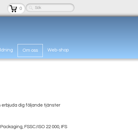
0
ildning
Web-shop
Om oss
 erbjuda dig följande tjänster
Packaging, FSSC/ISO 22 000, IFS