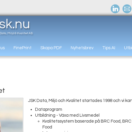
jsk
.nu
Data, Miljö & Kvalitet AB
rus
FinePrint
Skapa PDF
Nyhetsbrev
Tips AI
Utb
et
JSK Data, Miljö och Kvalitet startades 1998 och vi kan
Dataprogram
Utbildning - Växa med Livsmedel
Kvalitetssystem baserade på BRC Food, BRC 
Food