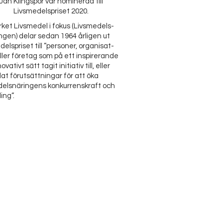
Jan Klingspor var nominerad till
Livsmedelspriset 2020.
rket Livsme
del i fokus (Livsmedels-
ngen) delar sedan 1964 årligen ut
elspriset till ”personer, organisat-
ller företag som på ett inspirerande
vativt sätt tagit initiativ till, eller
at förutsättningar för att öka
delsnäringens konkurrenskraft och
ing”.