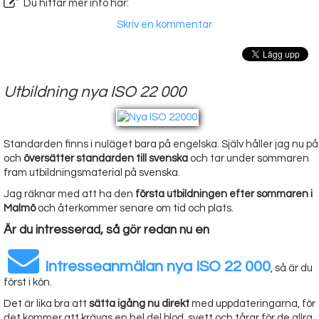
Du hittar mer info här:
Skriv en kommentar
Utbildning nya ISO 22 000
Standarden finns i nuläget bara på engelska. Själv håller jag nu på
och
översätter standarden till svenska
och tar under sommaren
fram utbildningsmaterial på svenska.
Jag räknar med att ha den
första utbildningen efter sommaren i
Malmö
och återkommer senare om tid och plats.
Är du intresserad, så gör redan nu en
Intresseanmälan nya ISO 22 000
, så är du
först i kön.
Det är lika bra att
sätta igång nu direkt
med uppdateringarna, för
det kommer att krävas en hel del blod, svett och tårar för de allra