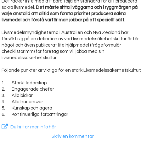
Det räcker inte med att bara följa en standard för att producera
säkra livsmedel.
Det måste sitta i väggarna och i ryggmärgen på
varje anställd att alltid som första prioritet producera säkra
livsmedel och förstå varför man jobbar på ett speciellt sätt.
Livsmedelsmyndigheterna i Australien och Nya Zealand har
försökt sig på en definition av vad livsmedelssäkehetskultur är för
något och även publicerat lite hjälpmedel (frågeformulär
checklistor mm) för företag som vill jobba med sin
livsmedelssäkerhetskultur.
Följande punkter är viktiga för en stark Livsmedelssäkerhetskultur:
1. Starkt ledarskap
2. Engagerade chefer
3. Alla bidrar
4. Alla har ansvar
5. Kunskap och agera
6. Kontinuerliga förbättringar
Du hittar mer info här
Skriv en kommentar