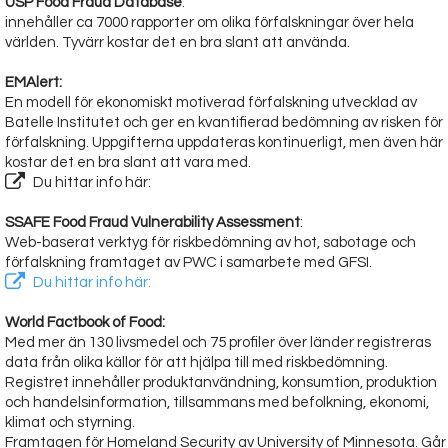
USP Food Fraud Database
:
innehåller ca 7000 rapporter om olika förfalskningar över hela
världen. Tyvärr kostar det en bra slant att använda.
EMAlert:
En modell för ekonomiskt motiverad förfalskning utvecklad av
Batelle Institutet och ger en kvantifierad bedömning av risken för
förfalskning. Uppgifterna uppdateras kontinuerligt, men även här
kostar det en bra slant att vara med.
Du hittar info här:
SSAFE Food Fraud Vulnerability Assessment
:
Web-baserat verktyg för riskbedömning av hot, sabotage och
förfalskning framtaget av PWC i samarbete med GFSI.
Du hittar info här:
World Factbook of Food:
Med mer än 130 livsmedel och 75 profiler över länder registreras
data från olika källor för att hjälpa till med riskbedömning.
Registret innehåller produktanvändning, konsumtion, produktion
och handelsinformation, tillsammans med befolkning, ekonomi,
klimat och styrning.
Framtagen för Homeland Security av University of Minnesota. Går