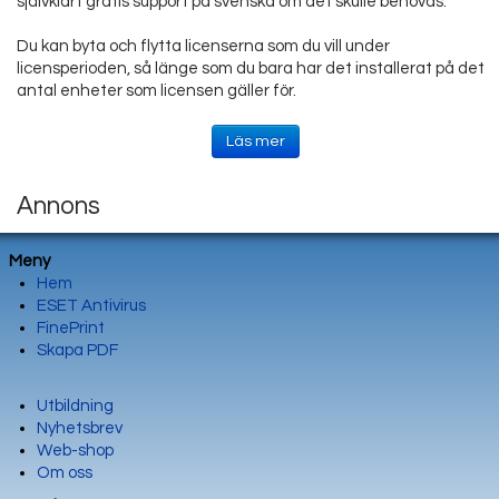
självklart gratis support på svenska om det skulle behövas.
Du kan byta och flytta licenserna som du vill under
licensperioden, så länge som du bara har det installerat på det
antal enheter som licensen gäller för.
Läs mer
Annons
Meny
Hem
ESET Antivirus
FinePrint
Skapa PDF
Utbildning
Nyhetsbrev
Web-shop
Om oss