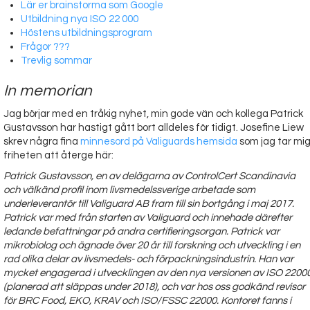
Web-shop
Lär er brainstorma som Google
Utbildning nya ISO 22 000
Höstens utbildningsprogram
Frågor ???
Trevlig sommar
In memorian
Jag börjar med en tråkig nyhet, min gode vän och kollega Patrick
Gustavsson har hastigt gått bort alldeles för tidigt. Josefine Liew
skrev några fina
minnesord på Valiguards hemsida
som jag tar mi
friheten att återge här:
Patrick Gustavsson, en av delägarna av ControlCert Scandinavia
och välkänd profil inom livsmedelssverige arbetade som
underleverantör till Valiguard AB fram till sin bortgång i maj 2017.
Patrick var med från starten av Valiguard och innehade därefter
ledande befattningar på andra certifieringsorgan. Patrick var
mikrobiolog och ägnade över 20 år till forskning och utveckling i en
rad olika delar av livsmedels- och förpackningsindustrin. Han var
mycket engagerad i utvecklingen av den nya versionen av ISO 2200
(planerad att släppas under 2018), och var hos oss godkänd revisor
för BRC Food, EKO, KRAV och ISO/FSSC 22000. Kontoret fanns i