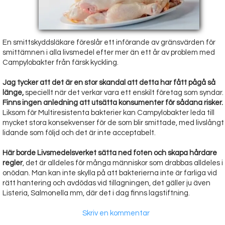
En smittskyddsläkare föreslår ett införande av gränsvärden för
smittämnen i alla livsmedel efter mer än ett år av problem med
Campylobakter från färsk kyckling.
Jag tycker att det är en stor skandal att detta har fått pågå så
länge,
speciellt när det verkar vara ett enskilt företag som syndar.
Finns ingen anledning att utsätta konsumenter för sådana risker.
Liksom för Multiresistenta bakterier kan Campylobakter leda till
mycket stora konsekvenser för de som blir smittade, med livslångt
lidande som följd och det är inte acceptabelt.
Här borde Livsmedelsverket sätta ned foten och skapa hårdare
regler
, det är alldeles för många människor som drabbas alldeles i
onödan. Man kan inte skylla på att bakterierna inte är farliga vid
rätt hantering och avdödas vid tillagningen, det gäller ju även
Listeria, Salmonella mm, där det i dag finns lagstiftning.
Skriv en kommentar