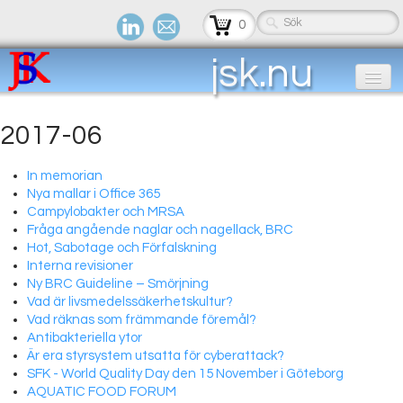
0
jsk
.nu
Hem
2017-06
Antivirus
In memorian
FinePrint
Nya mallar i Office 365
Campylobakter och MRSA
Skapa PDF
Fråga angående naglar och nagellack, BRC
Hot, Sabotage och Förfalskning
Nyhetsbrev
Interna revisioner
Ny BRC Guideline – Smörjning
Tips AI
Vad är livsmedelssäkerhetskultur?
Vad räknas som främmande föremål?
Utbildning
Antibakteriella ytor
Är era styrsystem utsatta för cyberattack?
Om oss
SFK - World Quality Day den 15 November i Göteborg
AQUATIC FOOD FORUM