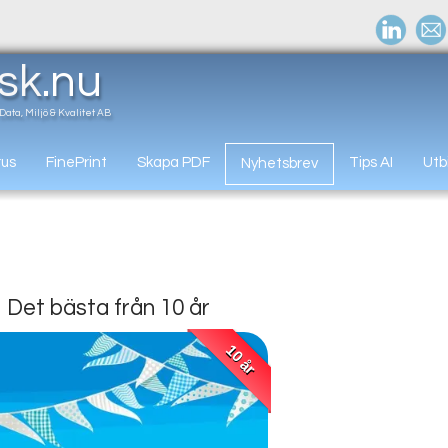
jsk
.nu
Data, Miljö & Kvalitet AB
rus
FinePrint
Skapa PDF
Tips AI
Utb
Nyhetsbrev
Det bästa från 10 år
10 år