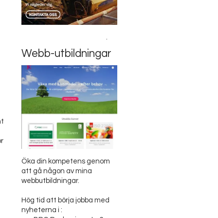
.
Webb-utbildningar
mt
ör
Öka din kompetens genom
att gå någon av mina
webbutbildningar.
Hög tid att börja jobba med
nyheterna i :