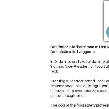
Det räcker inte "bara" med ett bra K
Det måste sitta i väggarna!
Inför det nya året skadar det inte a
Yiannas, Vice-President of Food Safe
text:
Creating a Behavior-based Food Sa
systems need to be an integral part 
behaviors that characterize a socia
persist through time.
The goal of the food safety professi