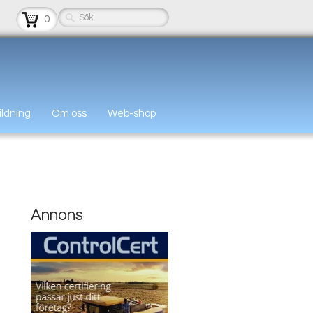
0
ildning
Om oss
Web-shop
Annons