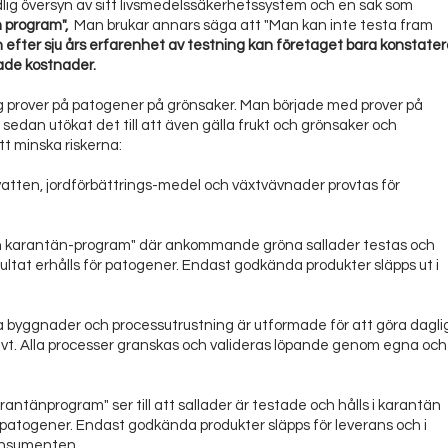
lig översyn av sitt livsmedelssäkerhetssystem och en sak som
 program",
Man brukar annars säga att "Man kan inte testa fram
efter sju års erfarenhet av testning kan företaget bara konstate
ade kostnader.
og prover på patogener på grönsaker. Man började med prover på
sedan utökat det till att även gälla frukt och grönsaker och
att minska riskerna:
vatten, jordförbättrings-medel och växtvävnader provtas för
och karantän-program" där ankommande gröna sallader testas och
esultat erhålls för patogener. Endast godkända produkter släpps ut i
la byggnader och processutrustning är utformade för att göra dagli
ivt. Alla processer granskas och valideras löpande genom egna och
arantänprogram" ser till att sallader är testade och hålls i karantän
för patogener. Endast godkända produkter släpps för leverans och i
onsumenten.