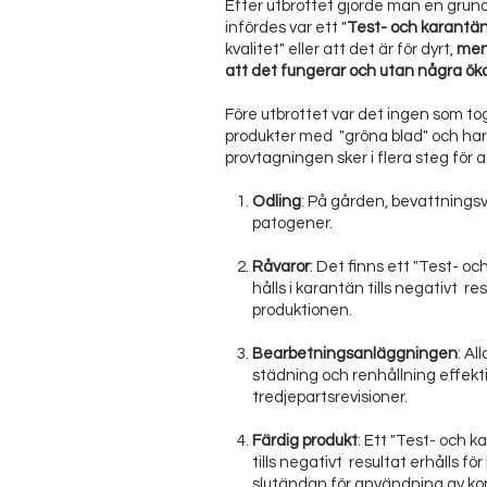
Efter utbrottet gjorde man en grund
infördes var ett "
Test- och karantän
kvalitet" eller att det är för dyrt,
men 
att det fungerar och utan några ök
Före utbrottet var det ingen som t
produkter med "gröna blad" och har 
provtagningen sker i flera steg för 
Odling
: På gården, bevattnings
patogener.
Råvaror
: Det finns ett "Test- 
hålls i karantän tills negativt r
produktionen.
Bearbetningsanläggningen
: Al
städning och renhållning effekt
tredjepartsrevisioner.
Färdig produkt
: Ett "Test- och k
tills negativt resultat erhålls 
slutändan för användning av k