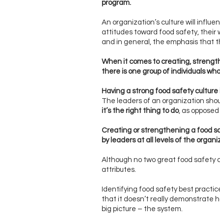
program.
An organization’s culture will influe
attitudes toward food safety, their 
and in general, the emphasis that t
When it comes to creating, strengthe
there is one group of individuals who
Having a strong food safety culture 
The leaders of an organization shou
it’s the right thing to do
, as opposed 
Creating or strengthening a food sa
by leaders at all levels of the organi
Although no two great food safety cul
attributes.
Identifying food safety best practic
that it doesn’t really demonstrate h
big picture – the system.