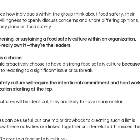
nce how individuals within the group think about food safety, their
willingness to openly discuss concerns and share differing opinions,
hey place on food safety.
ning, or sustaining a food safety culture within an organization,
 really own it –they’re the leaders
is a choice.
ld proactively choose to have a strong food safety culture
because
to reacting to a significant issue or outbreak.
fety culture will require the intentional commitment and hard wor
zation starting at the top.
tures will be identical, they are likely to have many similar
es can be useful, but one major drawback to creating such a list is
ow these activities are linked together or interrelated. It misses th
To create a food safety culture -